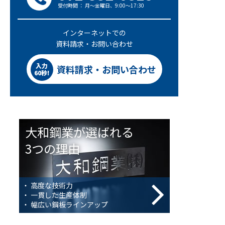
受付時間 ： 月～金曜日、9:00～17:30
インターネットでの
資料請求・お問い合わせ
入力
資料請求・お問い合わせ
60秒!
大和鋼業が選ばれる
3つの理由
・ 高度な技術力
・ 一貫した生産体制
・ 幅広い鋼板ラインアップ